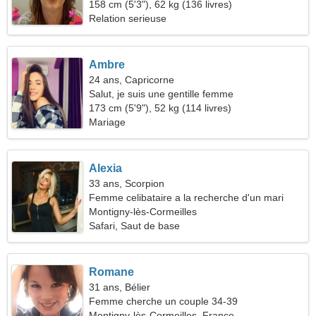
ball
158 cm (5'3"), 62 kg (136 livres)
Relation serieuse
Ambre
24 ans, Capricorne
Salut, je suis une gentille femme
173 cm (5'9"), 52 kg (114 livres)
Mariage
Alexia
33 ans, Scorpion
Femme celibataire a la recherche d'un mari
Montigny-lès-Cormeilles
Safari, Saut de base
Romane
31 ans, Bélier
Femme cherche un couple 34-39
Montigny-lès-Cormeilles, France