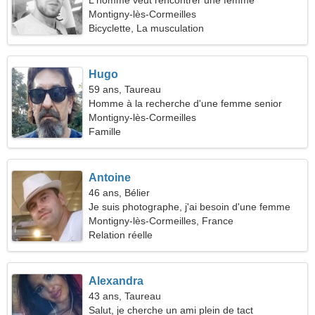
L'homme veut rencontrer une femme
Montigny-lès-Cormeilles
Bicyclette, La musculation
Hugo
59 ans, Taureau
Homme à la recherche d'une femme senior
Montigny-lès-Cormeilles
Famille
Antoine
46 ans, Bélier
Je suis photographe, j'ai besoin d'une femme
sympathique
Montigny-lès-Cormeilles, France
Relation réelle
Alexandra
43 ans, Taureau
Salut, je cherche un ami plein de tact