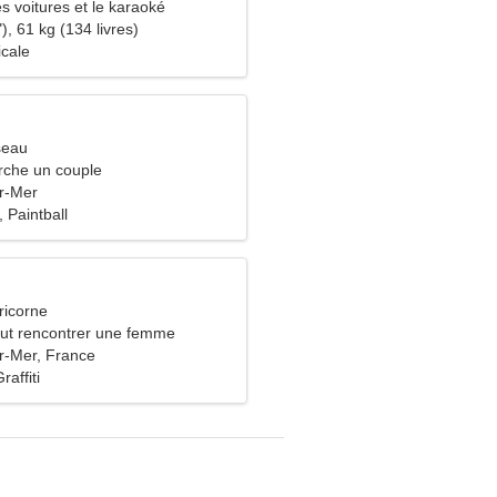
es voitures et le karaoké
), 61 kg (134 livres)
icale
seau
che un couple
ur-Mer
 Paintball
ricorne
ut rencontrer une femme
ur-Mer, France
affiti