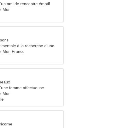
d'un ami de rencontre émotif
ur-Mer
ssons
mentale à la recherche d'une
ieuse
ur-Mer, France
meaux
 d'une femme affectueuse
ur-Mer
lle
ricorne