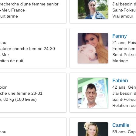
recherche d'une femme senior
J'ai besoin 
r-Mer, France
Saint-Pol-s
ourt terme
Vrai amour
Fanny
reau
21 ans, Poi
ataire cherche femme 24-30
Femme senti
r-Mer
relation sér
Saint-Pol-s
oites de nuit
Mariage
Fabien
pion
42 ans, Gé
che une femme 23-31
J'ai besoin
, 82 kg (180 livres)
Saint-Pol-s
Relation rée
Camille
reau
59 ans, Cap