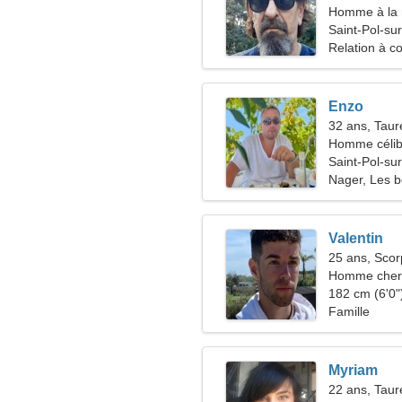
Homme à la 
Saint-Pol-su
Relation à c
Enzo
32 ans, Tau
Homme célib
Saint-Pol-su
Nager, Les b
Valentin
25 ans, Scor
Homme cher
182 cm (6'0")
Famille
Myriam
22 ans, Tau