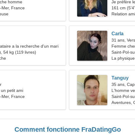
rche homme
Je préfère l
r-Mer, France
161 cm (5'4"
ieuse
Relation am
Carla
31 ans, Ver
taire a la recherche d'un mari
Femme cher
, 54 kg (119 livres)
Saint-Pol-s
che
La physique,
Tanguy
r
35 ans, Cap
 un petit ami
L'homme ve
r-Mer, France
Saint-Pol-s
Aventures, Gr
Comment fonctionne FraDatingGo