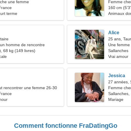
che une femme
Femme cher
France
160 cm (5'3"
ourt terme
Animaux dom
Alice
taire
25 ans, Tau
d'un homme de rencontre
Une femme s
nt
, 68 kg (149 livres)
comme vou
Sallanches
cale
Vrai amour
Jessica
27 années, 
t rencontrer une femme 26-30
Femme che
France
Sallanches,
mour
Mariage
Comment fonctionne FraDatingGo