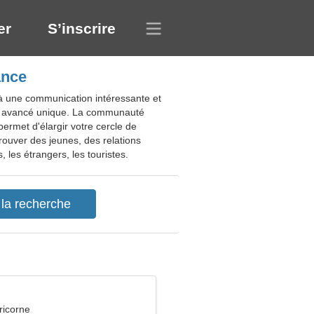
er
S’inscrire
ance
 à une communication intéressante et
he avancé unique. La communauté
permet d'élargir votre cercle de
rouver des jeunes, des relations
 les étrangers, les touristes.
ricorne