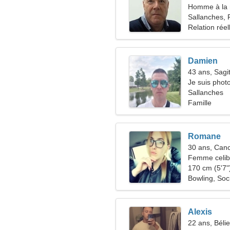
Homme à la 
45-53
Sallanches, 
Relation réel
Damien
43 ans, Sagit
Je suis phot
femme char
Sallanches
Famille
Romane
30 ans, Can
Femme celiba
34-38
170 cm (5'7")
Bowling, Soc
Alexis
22 ans, Bélie