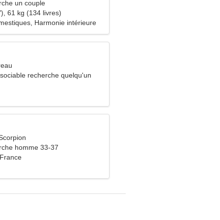
che un couple
), 61 kg (134 livres)
estiques, Harmonie intérieure
reau
ociable recherche quelqu'un
s
Scorpion
rche homme 33-37
 France