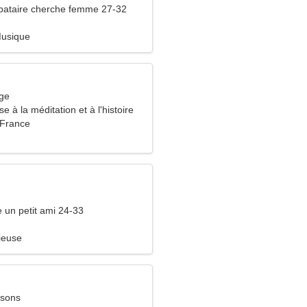
bataire cherche femme 27-32
usique
rge
e à la méditation et à l'histoire
 France
e un petit ami 24-33
ieuse
ssons