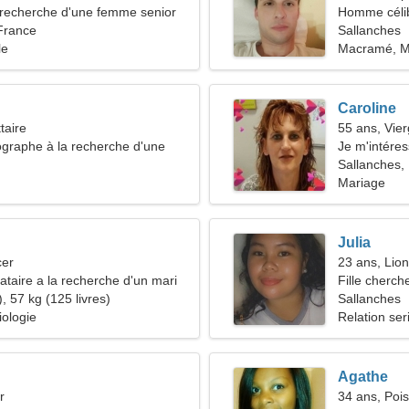
recherche d'une femme senior
Homme céli
France
Sallanches
le
Macramé, M
Caroline
taire
55 ans, Vie
ographe à la recherche d'une
Je m'intéress
mante
Sallanches,
Mariage
Julia
cer
23 ans, Lion
taire a la recherche d'un mari
Fille cherch
, 57 kg (125 livres)
Sallanches
iologie
Relation ser
Agathe
r
34 ans, Poi