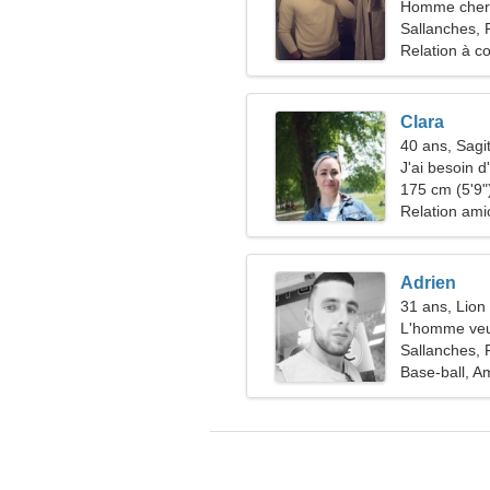
Homme cher
Sallanches, 
Relation à c
Clara
40 ans, Sagit
J'ai besoin 
reconnaissa
175 cm (5'9")
Relation ami
Adrien
31 ans, Lion
L'homme veu
Sallanches, 
Base-ball, A