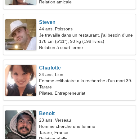
Relation amicale
Steven
44 ans, Poissons
Je travaille dans un restaurant, j'ai besoin d'une
femme sociable
178 cm (5'11"), 90 kg (198 livres)
Relation à court terme
Charlotte
34 ans, Lion
Femme celibataire a la recherche d'un mari 39-
42
Tarare
Pilates, Entrepreneuriat
Benoit
23 ans, Verseau
Homme cherche une femme
Tarare, France
Relation réelle