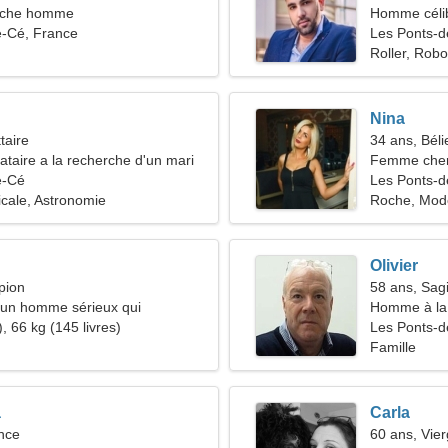
rche homme
Homme céli
e-Cé, France
Les Ponts-
Roller, Robo
Nina
taire
34 ans, Béli
taire a la recherche d'un mari
Femme cher
e-Cé
Les Ponts-d
icale, Astronomie
Roche, Mod
Olivier
pion
58 ans, Sagi
d'un homme sérieux qui
Homme à la 
ensemble
, 66 kg (145 livres)
Les Ponts-
Famille
a
Carla
nce
60 ans, Vie