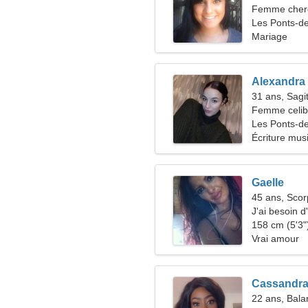
Femme che
Les Ponts-d
Mariage
Alexandra
31 ans, Sagit
Femme celiba
37-41
Les Ponts-d
Écriture mus
Gaelle
45 ans, Scor
J'ai besoin 
cuisinerait 
158 cm (5'3")
Vrai amour
Cassandr
22 ans, Bala