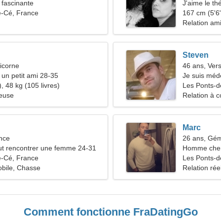
fascinante
J'aime le thé
e-Cé, France
167 cm (5'6"
Relation am
Steven
icorne
46 ans, Ver
 un petit ami 28-35
Je suis méd
, 48 kg (105 livres)
émotive
Les Ponts-
ieuse
Relation à c
Marc
nce
26 ans, Gé
t rencontrer une femme 24-31
Homme che
e-Cé, France
Les Ponts-d
bile, Chasse
Relation rée
Comment fonctionne FraDatingGo