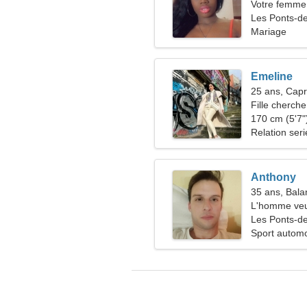
Votre femme 
Les Ponts-d
Mariage
Emeline
25 ans, Capr
Fille cherche
170 cm (5'7")
Relation ser
Anthony
35 ans, Bala
L'homme veu
Les Ponts-d
Sport automo