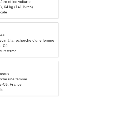
âtre et les voitures
), 64 kg (141 livres)
icale
seau
ecin à la recherche d'une femme
de-Cé
ourt terme
meaux
rche une femme
e-Cé, France
lle