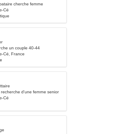
bataire cherche femme
de-Cé
tique
er
che un couple 40-44
e-Cé, France
e
ttaire
recherche d'une femme senior
de-Cé
rge