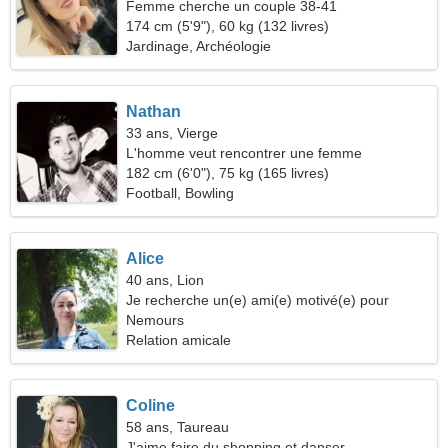
Femme cherche un couple 38-41
174 cm (5'9"), 60 kg (132 livres)
Jardinage, Archéologie
Nathan
33 ans, Vierge
L'homme veut rencontrer une femme
182 cm (6'0"), 75 kg (165 livres)
Football, Bowling
Alice
40 ans, Lion
Je recherche un(e) ami(e) motivé(e) pour
voyager ensemble
Nemours
Relation amicale
Coline
58 ans, Taureau
J'aime faire du shopping et danser