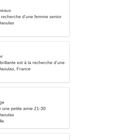
meaux
recherche d'une femme senior
Daoulas
er
illante est à la recherche d'une
oureuse
Daoulas, France
rge
 une petite amie 21-30
Daoulas
lle