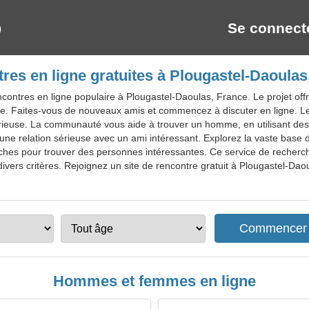
Se connect
res en ligne gratuites à Plougastel-Daoulas
contres en ligne populaire à Plougastel-Daoulas, France. Le projet off
use. Faites-vous de nouveaux amis et commencez à discuter en ligne. L
 sérieuse. La communauté vous aide à trouver un homme, en utilisant des
ne relation sérieuse avec un ami intéressant. Explorez la vaste base d
ches pour trouver des personnes intéressantes. Ce service de recherc
divers critères. Rejoignez un site de rencontre gratuit à Plougastel-Dao
Hommes et femmes en ligne