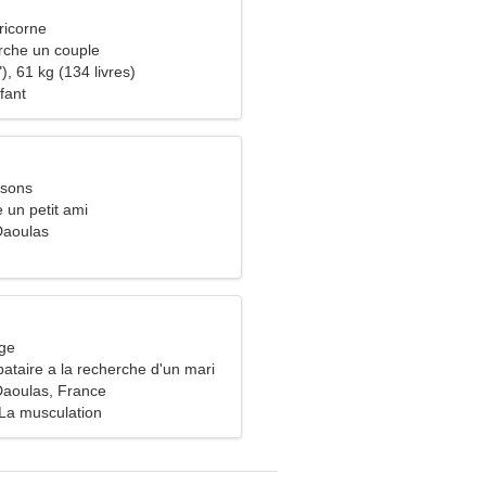
ricorne
che un couple
), 61 kg (134 livres)
fant
ssons
e un petit ami
Daoulas
rge
ataire a la recherche d'un mari
Daoulas, France
La musculation