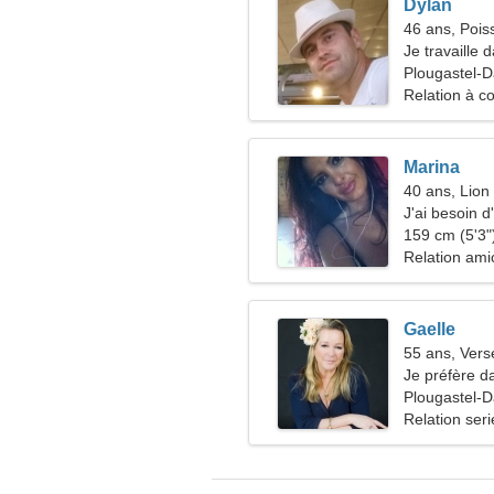
Dylan
46 ans, Pois
Je travaille 
d'une femme 
Plougastel-D
Relation à c
Marina
40 ans, Lion
J'ai besoin 
ensemble
159 cm (5'3")
Relation ami
Gaelle
55 ans, Ver
Je préfère da
Plougastel-D
Relation ser