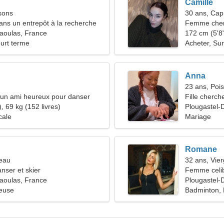
Camille
sons
30 ans, Cap
dans un entrepôt à la recherche
Femme cher
extraordinaire
aoulas, France
172 cm (5'8"
ourt terme
Acheter, Sur
Anna
23 ans, Poi
d'un ami heureux pour danser
Fille cherch
, 69 kg (152 livres)
Plougastel-
cale
Mariage
Romane
seau
32 ans, Vie
nser et skier
Femme celib
aoulas, France
34-39
Plougastel-
ieuse
Badminton, 