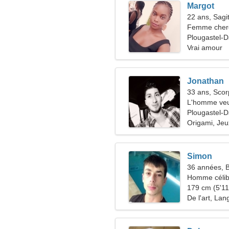
Margot
22 ans, Sagit
Femme cher
Plougastel-D
Vrai amour
Jonathan
33 ans, Scor
L'homme veu
Plougastel-D
Origami, Je
Simon
36 années, 
Homme célib
179 cm (5'11"
De l'art, La