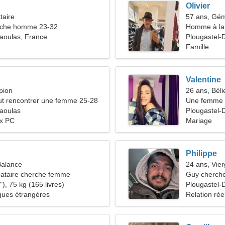
Olivier
taire
57 ans, Gé
che homme 23-32
Homme à la 
aoulas, France
Plougastel-
Famille
Valentine
pion
26 ans, Béli
t rencontrer une femme 25-28
Une femme br
aoulas
relation am
Plougastel-
ux PC
Mariage
Philippe
Balance
24 ans, Vie
ataire cherche femme
Guy cherche
), 75 kg (165 livres)
Plougastel-
ngues étrangères
Relation rée