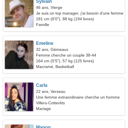
Sylvain
46 ans, Vierge
Je suis un top manager, j'ai besoin d'une femme
énergique
181 cm (6'0"), 88 kg (194 livres)
Famille
Emeline
32 ans, Gémeaux
Femme cherche un couple 38-44
164 cm (5'5"), 57 kg (125 livres)
Macramé, Basketball
Carla
22 ans, Verseau
Une femme extraordinaire cherche un homme
Villers-Cotterêts
Mariage
Manon