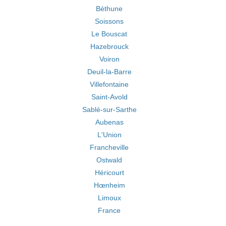
Béthune
Soissons
Le Bouscat
Hazebrouck
Voiron
Deuil-la-Barre
Villefontaine
Saint-Avold
Sablé-sur-Sarthe
Aubenas
L'Union
Francheville
Ostwald
Héricourt
Hœnheim
Limoux
France