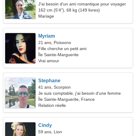
J'ai besoin d'un ami romantique pour voyager
ensemble
162 cm (5'4"), 68 kg (149 livres)
Mariage
Myriam
21 ans, Poissons
Fille cherche un petit ami
Île Sainte-Marguerite
Vrai amour
Stephane
41 ans, Scorpion
Je suis comptable, j'ai besoin d'une femme
pleine d'esprit
Île Sainte-Marguerite, France
Relation réelle
Cindy
59 ans, Lion