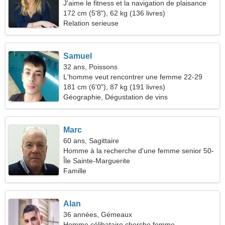
J'aime le fitness et la navigation de plaisance
172 cm (5'8"), 62 kg (136 livres)
Relation serieuse
Samuel
32 ans, Poissons
L'homme veut rencontrer une femme 22-29
181 cm (6'0"), 87 kg (191 livres)
Géographie, Dégustation de vins
Marc
60 ans, Sagittaire
Homme à la recherche d'une femme senior 50-
55
Île Sainte-Marguerite
Famille
Alan
36 années, Gémeaux
Homme célibataire cherche femme