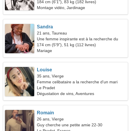
184 cm (6'1"), 83 kg (182 livres)
Montage vidéo, Jardinage
Sandra
21 ans, Taureau
Une femme inspirante est à la recherche du
véritable amour
174 cm (5'9"), 51 kg (112 livres)
Mariage
Louise
35 ans, Vierge
Femme celibataire a la recherche d'un mari
Le Pradet
Dégustation de vins, Aventures
Romain
26 ans, Vierge
Guy cherche une petite amie 22-30
Le Pradet, France