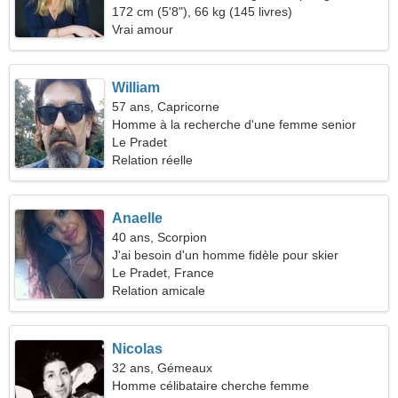
172 cm (5'8"), 66 kg (145 livres)
Vrai amour
William
57 ans, Capricorne
Homme à la recherche d'une femme senior
Le Pradet
Relation réelle
Anaelle
40 ans, Scorpion
J'ai besoin d'un homme fidèle pour skier
ensemble
Le Pradet, France
Relation amicale
Nicolas
32 ans, Gémeaux
Homme célibataire cherche femme