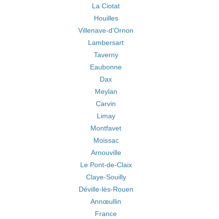
La Ciotat
Houilles
Villenave-d'Ornon
Lambersart
Taverny
Eaubonne
Dax
Meylan
Carvin
Limay
Montfavet
Moissac
Arnouville
Le Pont-de-Claix
Claye-Souilly
Déville-lès-Rouen
Annœullin
France