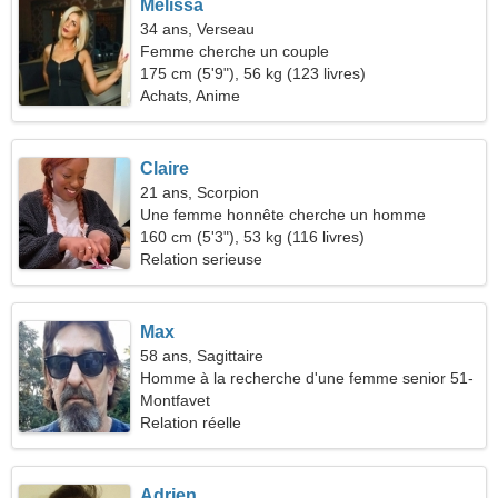
Melissa
34 ans, Verseau
Femme cherche un couple
175 cm (5'9"), 56 kg (123 livres)
Achats, Anime
Claire
21 ans, Scorpion
Une femme honnête cherche un homme
160 cm (5'3"), 53 kg (116 livres)
Relation serieuse
Max
58 ans, Sagittaire
Homme à la recherche d'une femme senior 51-
54
Montfavet
Relation réelle
Adrien