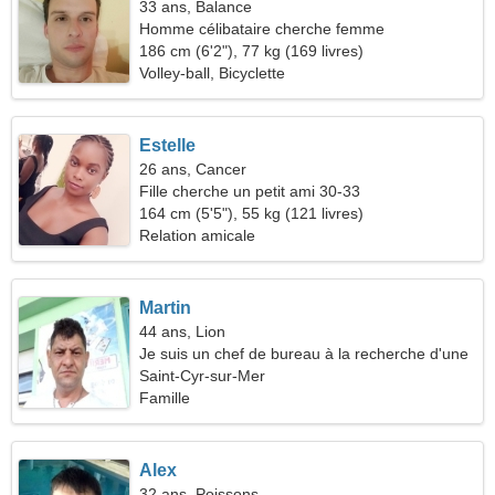
33 ans, Balance
Homme célibataire cherche femme
186 cm (6'2"), 77 kg (169 livres)
Volley-ball, Bicyclette
Estelle
26 ans, Cancer
Fille cherche un petit ami 30-33
164 cm (5'5"), 55 kg (121 livres)
Relation amicale
Martin
44 ans, Lion
Je suis un chef de bureau à la recherche d'une
femme formidable
Saint-Cyr-sur-Mer
Famille
Alex
32 ans, Poissons