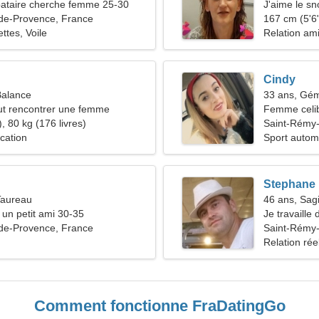
ataire cherche femme 25-30
J'aime le sn
de-Provence, France
167 cm (5'6"
ettes, Voile
Relation am
Cindy
Balance
33 ans, Gé
t rencontrer une femme
Femme celib
, 80 kg (176 livres)
38-40
Saint-Rémy
cation
Sport autom
Stephane
Taureau
46 ans, Sagi
 un petit ami 30-35
Je travaille
de-Provence, France
d'une femme
Saint-Rémy
Relation rée
Comment fonctionne FraDatingGo