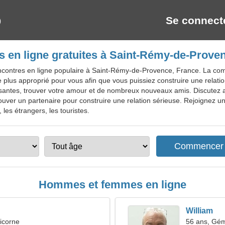
Se connect
 en ligne gratuites à Saint-Rémy-de-Prove
ncontres en ligne populaire à Saint-Rémy-de-Provence, France. La c
le plus approprié pour vous afin que vous puissiez construire une relati
antes, trouver votre amour et de nombreux nouveaux amis. Discutez av
ouver un partenaire pour construire une relation sérieuse. Rejoignez un 
les étrangers, les touristes.
Hommes et femmes en ligne
William
icorne
56 ans, Gé