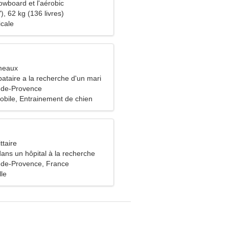
owboard et l'aérobic
), 62 kg (136 livres)
icale
meaux
ataire a la recherche d'un mari
-de-Provence
obile, Entrainement de chien
ttaire
 dans un hôpital à la recherche
 merveilleuse
-de-Provence, France
lle