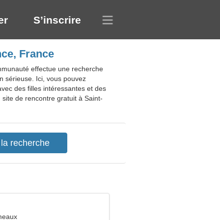
er
S’inscrire
nce, France
ommunauté effectue une recherche
on sérieuse. Ici, vous pouvez
ec des filles intéressantes et des
site de rencontre gratuit à Saint-
meaux