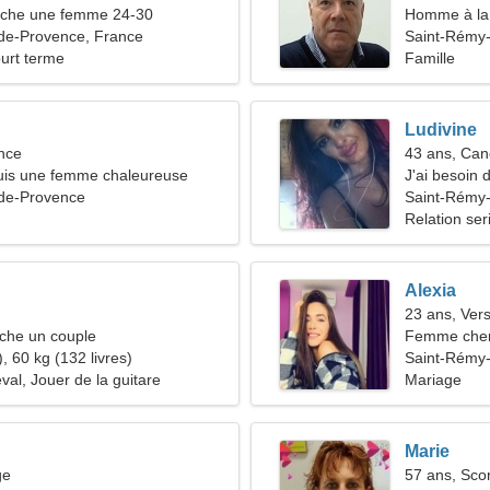
che une femme 24-30
Homme à la 
de-Provence, France
46-54
Saint-Rémy
ourt terme
Famille
Ludivine
nce
43 ans, Can
suis une femme chaleureuse
J'ai besoin
de-Provence
Saint-Rémy
Relation ser
Alexia
23 ans, Ver
he un couple
Femme che
, 60 kg (132 livres)
Saint-Rémy
val, Jouer de la guitare
Mariage
Marie
ge
57 ans, Sco