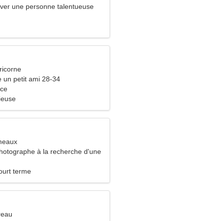
uver une personne talentueuse
ricorne
e un petit ami 28-34
nce
ieuse
meaux
photographe à la recherche d'une
stique
ourt terme
reau