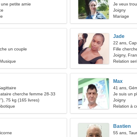
une petite amie
Je veux tro
ce
Joigny
le
Mariage
Jade
22 ans, Cap
he un couple
Fille cherch
Joigny, Fra
Musique
Relation ser
Max
agittaire
41 ans, Gé
ataire cherche femme 28-33
Je suis un 
), 75 kg (165 livres)
femme fanta
Joigny
obotique
Relation à c
Bastien
icorne
55 ans, Tau