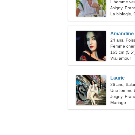
L'homme veu
Joigny, Fran
La biologie,
Amandine
24 ans, Pois
Femme che
163 cm (5'5")
Vrai amour
Laurie
26 ans, Bala
Une femme ba
amour
Joigny, Fran
Mariage