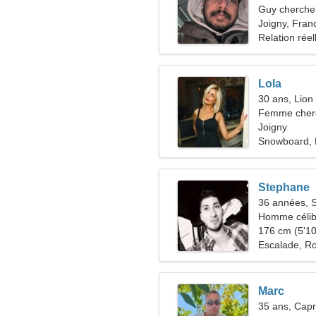
Guy cherche 
Joigny, Fran
Relation réel
Lola
30 ans, Lion
Femme cherc
Joigny
Snowboard, 
Stephane
36 années, S
Homme célib
176 cm (5'10"
Escalade, R
Marc
35 ans, Capr