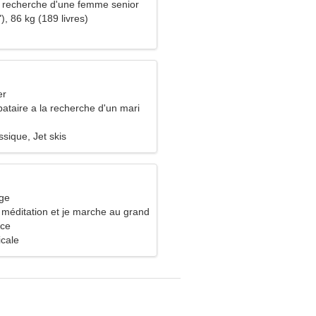
recherche d'une femme senior
), 86 kg (189 livres)
er
ataire a la recherche d'un mari
sique, Jet skis
rge
a méditation et je marche au grand
nce
icale