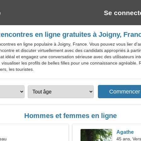
Se connect
encontres en ligne gratuites à Joigny, Fran
contres en ligne populaire à Joigny, France. Vous pouvez vous lier d
ncontre et discuter virtuellement avec des candidats appropriés à par
at idéal et engagez une conversation sérieuse avec des utilisateurs in
isualiser les profils de belles filles pour une connaissance agréable. R
rs, les touristes.
Hommes et femmes en ligne
Agathe
seau
45 ans, Ver