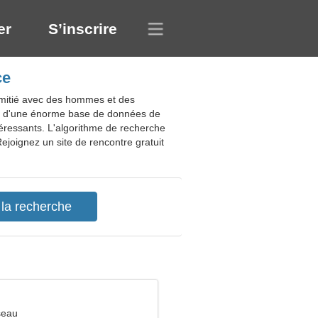
er
S’inscrire
ce
'amitié avec des hommes et des
tir d'une énorme base de données de
téressants. L'algorithme de recherche
ejoignez un site de rencontre gratuit
seau