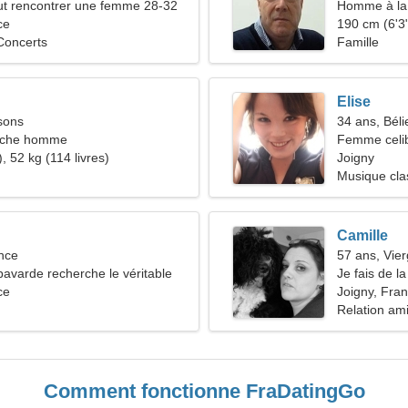
t rencontrer une femme 28-32
Homme à la 
ce
45-51
190 cm (6'3"
 Concerts
Famille
Elise
sons
34 ans, Béli
rche homme
Femme celib
, 52 kg (114 livres)
Joigny
Musique clas
Camille
nce
57 ans, Vie
varde recherche le véritable
Je fais de l
ce
air
Joigny, Fra
Relation am
Comment fonctionne FraDatingGo