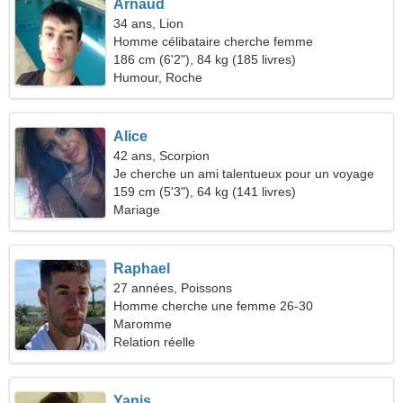
Arnaud
34 ans, Lion
Homme célibataire cherche femme
186 cm (6'2"), 84 kg (185 livres)
Humour, Roche
Alice
42 ans, Scorpion
Je cherche un ami talentueux pour un voyage
commun
159 cm (5'3"), 64 kg (141 livres)
Mariage
Raphael
27 années, Poissons
Homme cherche une femme 26-30
Maromme
Relation réelle
Yanis