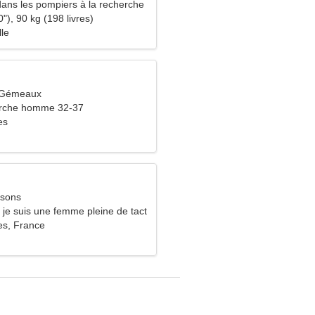
 dans les pompiers à la recherche
 formidable
"), 90 kg (198 livres)
lle
 Gémeaux
rche homme 32-37
es
ssons
 je suis une femme pleine de tact
es, France