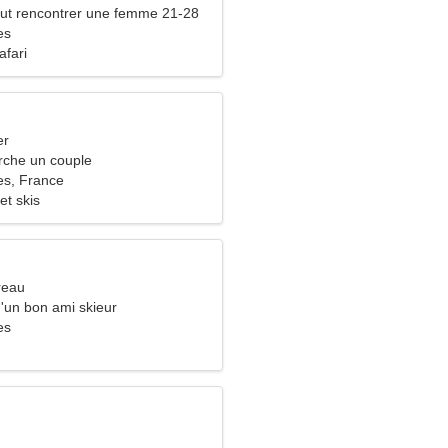
ut rencontrer une femme 21-28
es
afari
er
che un couple
es, France
et skis
reau
d'un bon ami skieur
es