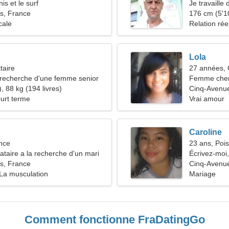
is et le surf
Je travaille
s, France
d'une femme
176 cm (5'10
cale
Relation rée
Lola
taire
27 années,
recherche d'une femme senior
Femme che
, 88 kg (194 livres)
Cinq-Avenu
ourt terme
Vrai amour
Caroline
nce
23 ans, Poi
taire a la recherche d'un mari
Écrivez-moi,
s, France
Cinq-Avenu
 La musculation
Mariage
Comment fonctionne FraDatingGo