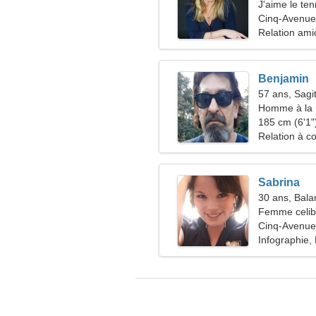
J'aime le tenn
Cinq-Avenue
Relation ami
Benjamin
57 ans, Sagit
Homme à la 
185 cm (6'1")
Relation à c
Sabrina
30 ans, Bala
Femme celiba
Cinq-Avenue
Infographie,