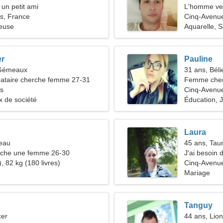
 un petit ami
L'homme ve
s, France
Cinq-Avenu
ieuse
Aquarelle, S
er
Pauline
 Gémeaux
31 ans, Béli
ataire cherche femme 27-31
Femme cher
s
Cinq-Avenu
 de société
Éducation, J
Laura
seau
45 ans, Tau
che une femme 26-30
J'ai besoin 
, 82 kg (180 livres)
Cinq-Avenu
Mariage
Tanguy
cer
44 ans, Lion