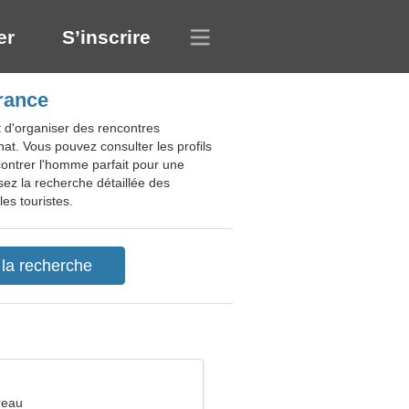
er
S’inscrire
rance
 d'organiser des rencontres
at. Vous pouvez consulter les profils
contrer l'homme parfait pour une
isez la recherche détaillée des
es touristes.
reau