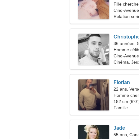
Fille cherche
Cinq-Avenue
Relation ser
Christoph
36 années,
Homme célib
Cinq-Avenue
Cinéma, Jeux
Florian
22 ans, Ver
Homme cher
182 cm (6'0")
Famille
Jade
55 ans, Can